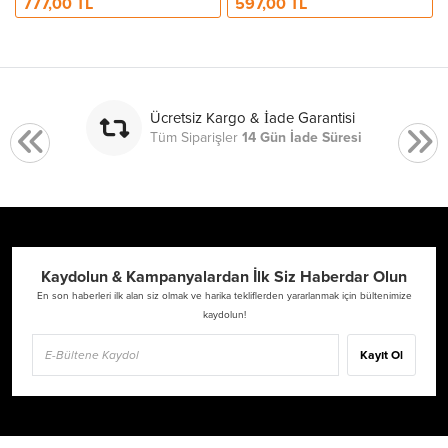
777,00 TL
597,00 TL
Ücretsiz Kargo & İade Garantisi
Tüm Siparişler
14 Gün İade Süresi
Kaydolun & Kampanyalardan İlk Siz Haberdar Olun
En son haberleri ilk alan siz olmak ve harika tekliflerden yararlanmak için bültenimize
kaydolun!
Kayıt Ol