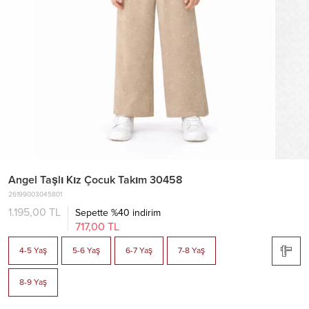
Angel Taşlı Kız Çocuk Takım 30458
26199003045801
1.195,00 TL
Sepette %40 indirim
717,00 TL
4-5 Yaş
5-6 Yaş
6-7 Yaş
7-8 Yaş
8-9 Yaş