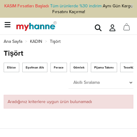
KASIM Fırsatları Başladı
Tüm ürünlerde %30 indirim
Aynı Gün Kargo
Fırsatını Kaçırma!
Ana Sayfa
KADIN
Tişört
Tişört
Elbise
Eşofman Altı
Ferace
Gömlek
Pijama Takımı
Tesettür
Aradığınız kriterlere uygun ürün bulunamadı