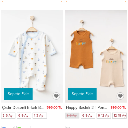
Sepete Ekle
Sepete Ekle
Çadır Desenli Erkek Bebek Verev Tulum 1003
Happy Baskılı 2'li Penye Tulum 1014
595,00 TL
895,00 TL
3-6 Ay
6-9 Ay
1-3 Ay
3-6 Ay
6-9 Ay
9-12 Ay
12-18 Ay