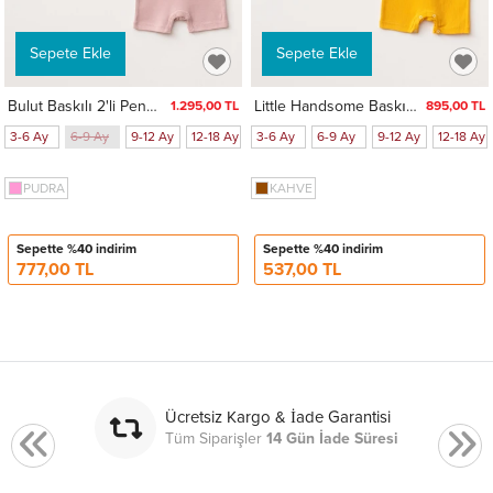
Sepete Ekle
Sepete Ekle
Bulut Baskılı 2'li Penye Tulum 1019
Little Handsome Baskılı 2'li Penye Tulum 1015
1.295,00 TL
895,00 TL
3-6 Ay
6-9 Ay
9-12 Ay
12-18 Ay
18-24 Ay
3-6 Ay
1-3 Ay
6-9 Ay
9-12 Ay
12-18 Ay
PUDRA
KAHVE
Sepette %40 indirim
Sepette %40 indirim
777,00 TL
537,00 TL
Ücretsiz Kargo & İade Garantisi
Tüm Siparişler
14 Gün İade Süresi