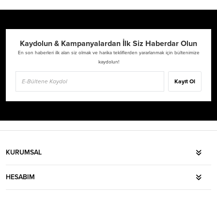
Kaydolun & Kampanyalardan İlk Siz Haberdar Olun
En son haberleri ilk alan siz olmak ve harika tekliflerden yararlanmak için bültenimize
kaydolun!
Kayıt Ol
KURUMSAL
HESABIM