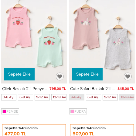
Sepete Ekle
Sepete Ekle
Çilek Baskılı 2'li Penye Tulum 1018
Cute Safari Baskılı 2'li Penye Tulum 1020
795,00 TL
845,00 TL
3-6 Ay
6-9 Ay
9-12 Ay
12-18 Ay
18-24 Ay
3-6 Ay
1-3 Ay
6-9 Ay
9-12 Ay
12-18 Ay
PEMBE
PUDRA
Sepette %40 indirim
Sepette %40 indirim
477,00 TL
507,00 TL