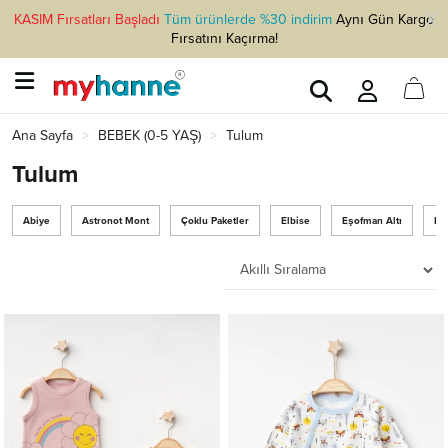
KASIM Fırsatları Başladı
Tüm ürünlerde %30 indirim
Aynı Gün Kargo
Fırsatını Kaçırma!
Ana Sayfa
BEBEK (0-5 YAŞ)
Tulum
Tulum
Abiye
Astronot Mont
Çoklu Paketler
Elbise
Eşofman Altı
Mo