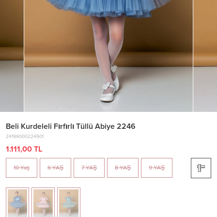
Beli Kurdeleli Fırfırlı Tüllü Abiye 2246
24199000224601
1.111,00 TL
10 Yaş
6 YAŞ
7 YAŞ
8 YAŞ
9 YAŞ