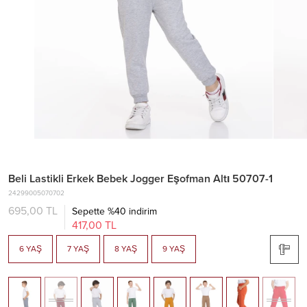
Beli Lastikli Erkek Bebek Jogger Eşofman Altı 50707-1
24299005070702
695,00 TL
Sepette %40 indirim
417,00 TL
6 YAŞ
7 YAŞ
8 YAŞ
9 YAŞ