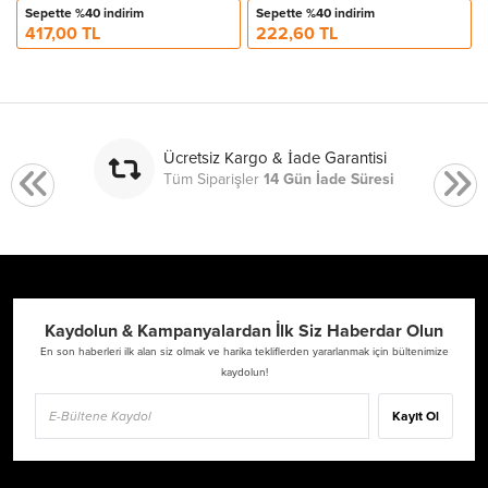
Sepette %40 indirim
Sepette %40 indirim
417,00 TL
222,60 TL
Ücretsiz Kargo & İade Garantisi
Tüm Siparişler
14 Gün İade Süresi
Kaydolun & Kampanyalardan İlk Siz Haberdar Olun
En son haberleri ilk alan siz olmak ve harika tekliflerden yararlanmak için bültenimize
kaydolun!
Kayıt Ol