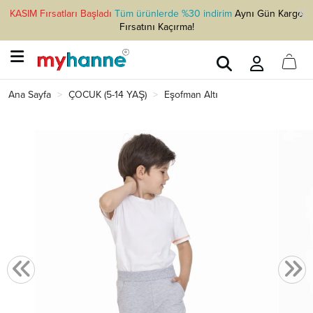
KASIM Fırsatları Başladı
Tüm ürünlerde %30 indirim
Aynı Gün Kargo
Fırsatını Kaçırma!
Ana Sayfa
ÇOCUK (5-14 YAŞ)
Eşofman Altı