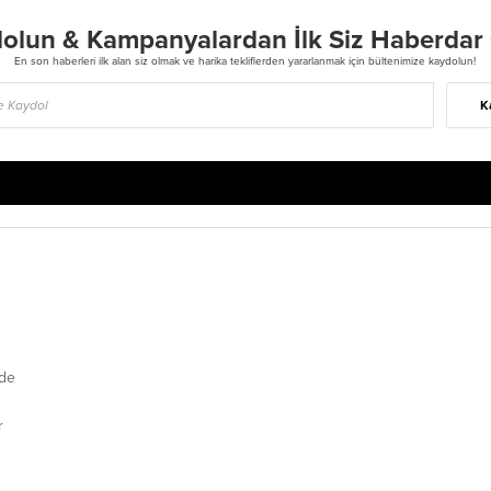
olun & Kampanyalardan İlk Siz Haberdar
En son haberleri ilk alan siz olmak ve harika tekliflerden yararlanmak için bültenimize kaydolun!
K
de
r