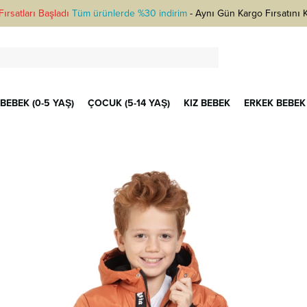
ırsatları Başladı
Tüm ürünlerde %30 indirim
-
Aynı Gün Kargo Fırsatını 
BEBEK (0-5 YAŞ)
ÇOCUK (5-14 YAŞ)
KIZ BEBEK
ERKEK BEBEK