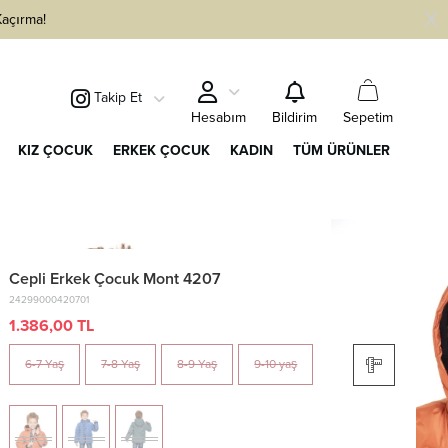
Kaçırma!
Takip Et
Sepetim
Hesabım
Bildirim
KIZ ÇOCUK
ERKEK ÇOCUK
KADIN
TÜM ÜRÜNLER
Cepli Erkek Çocuk Mont 4207
24299000420701
1.386,00 TL
6-7 Yaş
7-8 Yaş
8-9 Yaş
9-10 yaş