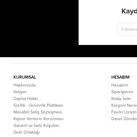
Kayd
KURUMSAL
HESABIM
Hakkımızda
Hesabım
İletişim
Siparişlerim
Cayma Hakkı
Kolay İade
Gizlilik - Güvenlik Politikası
Kargom Nere
Mesafeli Satış Sözleşmesi
Favori Listem
Kişisel Verilerin Korunması
Davet Gönde
Garanti ve İade Koşulları
Gelir Ortaklığı