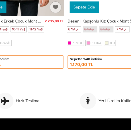
le
Sepete Ekle
Kapşonlu Kışlık Erkek Çocuk Mont 4230
2.295,00 TL
4 yaş
10-11 Yaş
11-12 Yaş
6 YAŞ
8 YAŞ
9 YAŞ
7 YAŞ
TRASİT
PEMBE
PUDRA
BEJ
ndirim
Sepette %40 indirim
L
1.170,00 TL
Hızlı Teslimat
Yerli Üretim Kalite