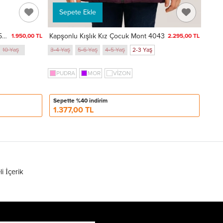
Sepete Ekle
Desenli Kapşonlu Kız Çocuk Mont 50142
Kapşonlu Kışlık Kız Çocuk Mont 4043
1.950,00 TL
2.295,00 TL
10 Yaş
3-4 Yaş
5-6 Yaş
4-5 Yaş
2-3 Yaş
PUDRA
MOR
VİZON
Sepette %40 indirim
1.377,00 TL
li İçerik