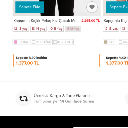
Sepete Ekle
Sepete Ek
Kapşonlu Kışlık Peluş Kız Çocuk Mont 4247
2.295,00 TL
12-13 yaş
13-14 yaş
10-11 Yaş
11-12 Yaş
12-13 yaş
13-1
PUDRA
MÜRDÜM
KOYU BEJ
HAKİ
AN
Sepette %40 indirim
Sepette %40 i
1.377,00 TL
1.377,00 T
Ücretsiz Kargo & İade Garantisi
Tüm Siparişler
14 Gün İade Süresi