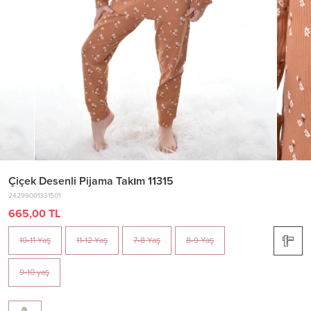
Çiçek Desenli Pijama Takım 11315
24299001331501
665,00 TL
10-11 Yaş
11-12 Yaş
7-8 Yaş
8-9 Yaş
9-10 yaş