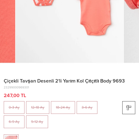
Çiçekli Tavşan Desenli 2'li Yarım Kol Çıtçıtlı Body 9693
23299000969301
247,00 TL
0-3 Ay
12-18 Ay
18-24 Ay
3-6 Ay
6-9 Ay
9-12 Ay