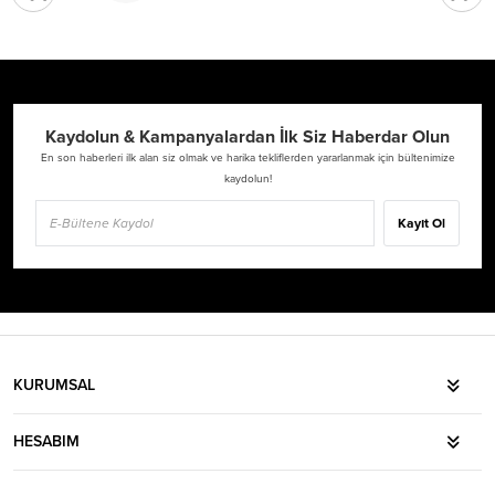
Kaydolun & Kampanyalardan İlk Siz Haberdar Olun
En son haberleri ilk alan siz olmak ve harika tekliflerden yararlanmak için bültenimize
kaydolun!
Kayıt Ol
KURUMSAL
HESABIM