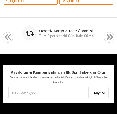
537,00 TL
357,00 TL
Ücretsiz Kargo & İade Garantisi
Tüm Siparişler
14 Gün İade Süresi
Kaydolun & Kampanyalardan İlk Siz Haberdar Olun
En son haberleri ilk alan siz olmak ve harika tekliflerden yararlanmak için bültenimize
kaydolun!
Kayıt Ol