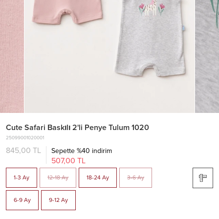
Cute Safari Baskılı 2'li Penye Tulum 1020
25099001020001
845,00 TL
Sepette %40 indirim
507,00 TL
1-3 Ay
12-18 Ay
18-24 Ay
3-6 Ay
6-9 Ay
9-12 Ay