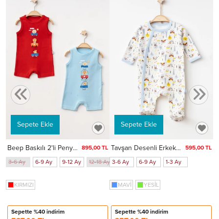
TL
3
Sepete Ekle
Sepete Ekle
Beep Baskılı 2'li Penye Tulum 1016
Tavşan Desenli Erkek Bebek Verev Tulum 1004
895,00 TL
595,00 TL
3-6 Ay
6-9 Ay
9-12 Ay
12-18 Ay
3-6 Ay
18-24 Ay
6-9 Ay
1-3 Ay
1-3 Ay
KIRMIZI
MAVİ
YESİL
Sepette %40 indirim
Sepette %40 indirim