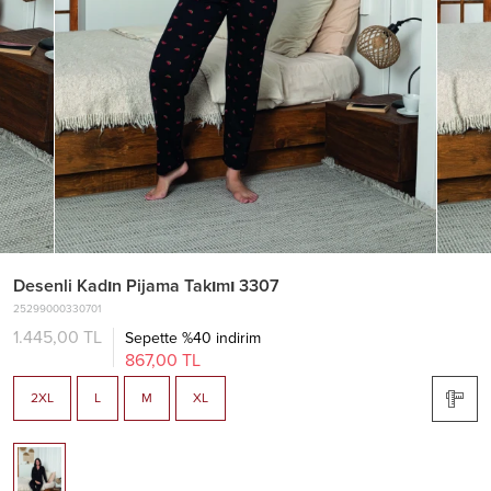
Desenli Kadın Pijama Takımı 3307
25299000330701
1.445,00 TL
Sepette %40 indirim
867,00 TL
2XL
L
M
XL