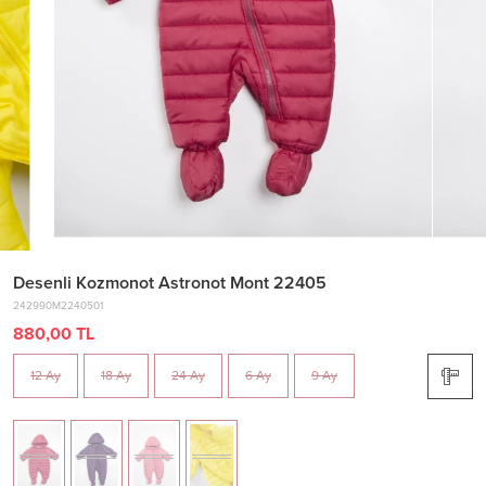
Desenli Kozmonot Astronot Mont 22405
242990M2240501
880,00 TL
12 Ay
18 Ay
24 Ay
6 Ay
9 Ay