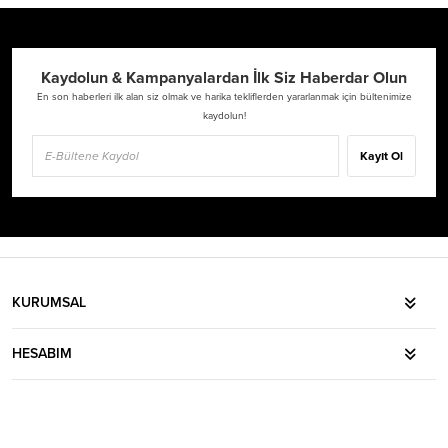
Kaydolun & Kampanyalardan İlk Siz Haberdar Olun
En son haberleri ilk alan siz olmak ve harika tekliflerden yararlanmak için bültenimize
kaydolun!
Kayıt Ol
KURUMSAL
HESABIM