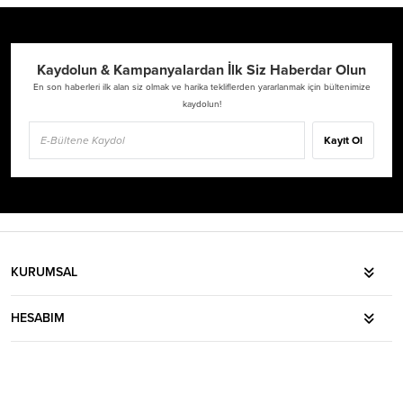
Kaydolun & Kampanyalardan İlk Siz Haberdar Olun
En son haberleri ilk alan siz olmak ve harika tekliflerden yararlanmak için bültenimize
kaydolun!
Kayıt Ol
KURUMSAL
HESABIM