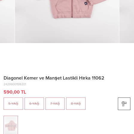
Diagonel Kemer ve Manşet Lastikli Hırka 11062
24299001106201
590,00 TL
5 YAŞ
6 YAŞ
7 YAŞ
8 YAŞ