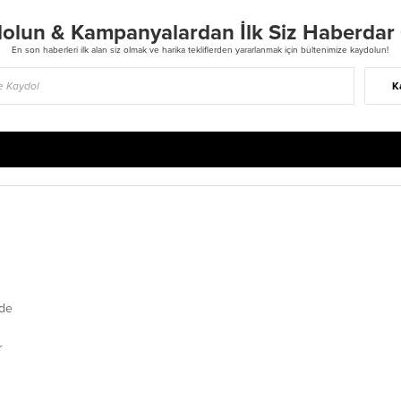
olun & Kampanyalardan İlk Siz Haberdar
En son haberleri ilk alan siz olmak ve harika tekliflerden yararlanmak için bültenimize kaydolun!
K
de
r