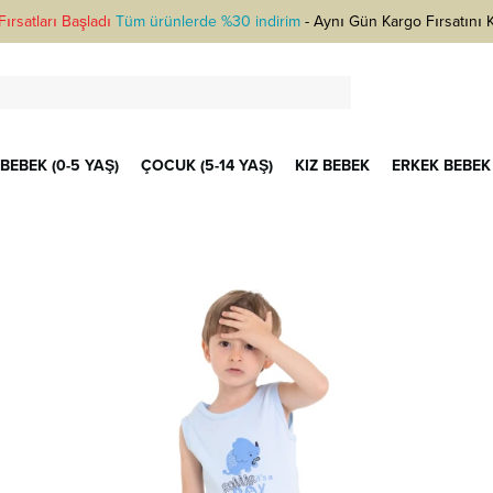
ırsatları Başladı
Tüm ürünlerde %30 indirim
-
Aynı Gün Kargo Fırsatını 
BEBEK (0-5 YAŞ)
ÇOCUK (5-14 YAŞ)
KIZ BEBEK
ERKEK BEBEK