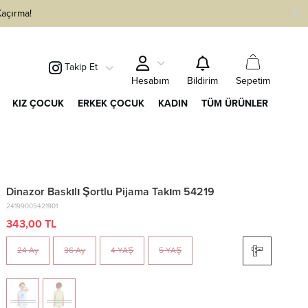
Kaçırma!
Takip Et
Sepetim
Hesabım
Bildirim
KIZ ÇOCUK
ERKEK ÇOCUK
KADIN
TÜM ÜRÜNLER
Dinazor Baskılı Şortlu Pijama Takım 54219
24199005421901
343,00 TL
24 Ay
36 Ay
4 YAŞ
5 YAŞ