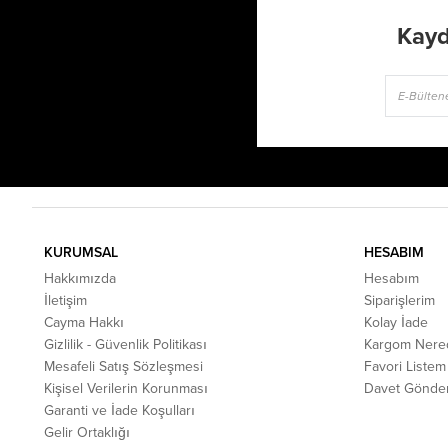
Kayd
KURUMSAL
HESABIM
Hakkımızda
Hesabım
İletişim
Siparişlerim
Cayma Hakkı
Kolay İade
Gizlilik - Güvenlik Politikası
Kargom Nere
Mesafeli Satış Sözleşmesi
Favori Listem
Kişisel Verilerin Korunması
Davet Gönde
Garanti ve İade Koşulları
Gelir Ortaklığı