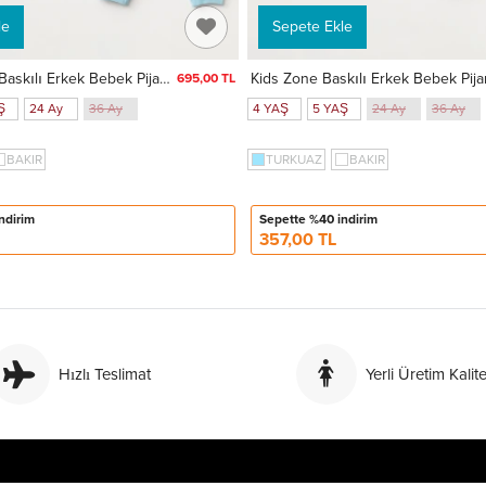
le
Sepete Ekle
Ready Araba Baskılı Erkek Bebek Pijama Takımı 74172
695,00 TL
Ş
24 Ay
36 Ay
4 YAŞ
5 YAŞ
24 Ay
36 Ay
BAKIR
TURKUAZ
BAKIR
ndirim
Sepette %40 indirim
357,00 TL
Hızlı Teslimat
Yerli Üretim Kalite