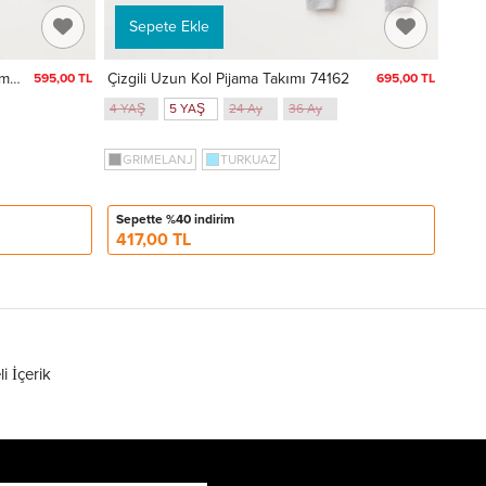
Sepete Ekle
Kids Zone Baskılı Erkek Bebek Pijama Takımı 74170
Çizgili Uzun Kol Pijama Takımı 74162
595,00 TL
695,00 TL
4 YAŞ
5 YAŞ
24 Ay
36 Ay
GRIMELANJ
TURKUAZ
Sepette %40 indirim
417,00 TL
li İçerik