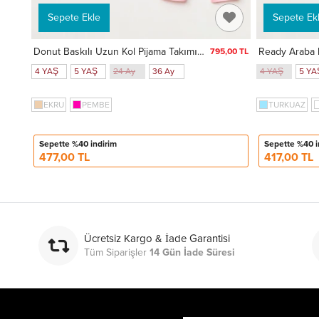
Sepete Ekle
Sepete Ek
Donut Baskılı Uzun Kol Pijama Takımı 74168
795,00 TL
4 YAŞ
5 YAŞ
24 Ay
36 Ay
4 YAŞ
5 YA
EKRU
PEMBE
TURKUAZ
Sepette %40 indirim
Sepette %40 i
477,00 TL
417,00 TL
Ücretsiz Kargo & İade Garantisi
Tüm Siparişler
14 Gün İade Süresi