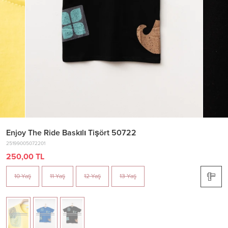
Enjoy The Ride Baskılı Tişört 50722
25199005072201
250,00 TL
10 Yaş
11 Yaş
12 Yaş
13 Yaş