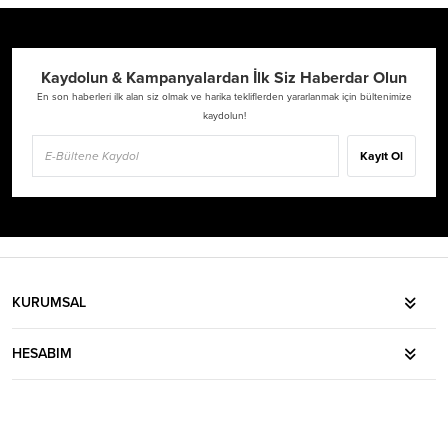
Kaydolun & Kampanyalardan İlk Siz Haberdar Olun
En son haberleri ilk alan siz olmak ve harika tekliflerden yararlanmak için bültenimize
kaydolun!
Kayıt Ol
KURUMSAL
HESABIM