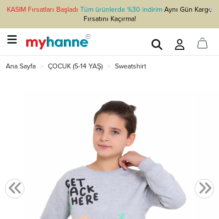
KASIM Fırsatları Başladı
Tüm ürünlerde %30 indirim
Aynı Gün Kargo
Fırsatını Kaçırma!
Ana Sayfa
ÇOCUK (5-14 YAŞ)
Sweatshirt