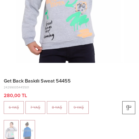
Get Back Baskılı Sweat 54455
24299005445501
280,00 TL
6 YAŞ
7 YAŞ
8 YAŞ
9 YAŞ