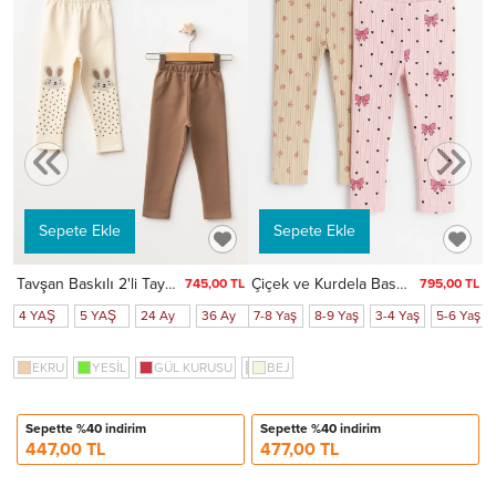
TL
y
7
ÇAĞLA YEŞİLİ
Sepete Ekle
Sepete Ekle
Tavşan Baskılı 2'li Tayt 74356
Çiçek ve Kurdela Baskılı Kız Çocuk 2'li Tayt 20605-1
745,00 TL
795,00 TL
4 YAŞ
5 YAŞ
24 Ay
36 Ay
7-8 Yaş
8-9 Yaş
3-4 Yaş
5-6 Yaş
EKRU
YESİL
GÜL KURUSU
Gri
BEJ
Sepette %40 indirim
Sepette %40 indirim
447,00 TL
477,00 TL