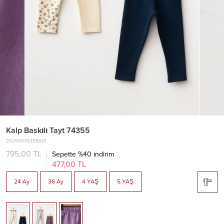
Kalp Baskılı Tayt 74355
24299074355001
795,00 TL
Sepette %40 indirim
477,00 TL
24 Ay
36 Ay
4 YAŞ
5 YAŞ