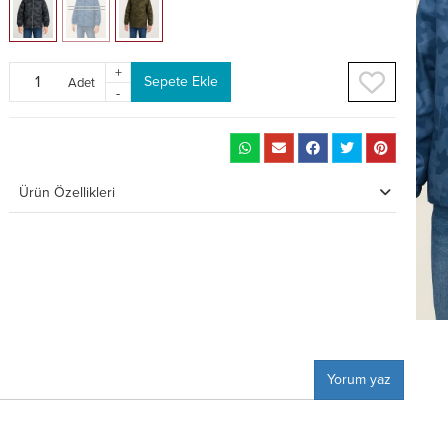
+
Sepete Ekle
Adet
-
Ürün Özellikleri
Yorum yaz