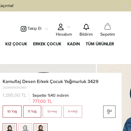
Kaçırma!
Takip Et
Sepetim
Hesabım
Bildirim
KIZ ÇOCUK
ERKEK ÇOCUK
KADIN
TÜM ÜRÜNLER
Kamuflaj Desen Erkek Çocuk Yağmurluk 3429
25299000342901
1.295,00 TL
Sepette %40 indirim
777,00 TL
10 Yaş
11 Yaş
12 Yaş
9 YAŞ