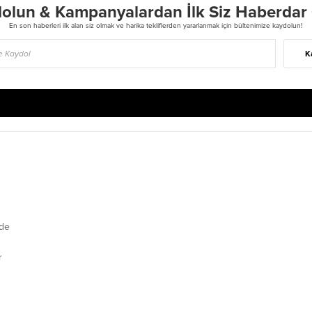
olun & Kampanyalardan İlk Siz Haberdar
En son haberleri ilk alan siz olmak ve harika tekliflerden yararlanmak için bültenimize kaydolun!
K
de
r