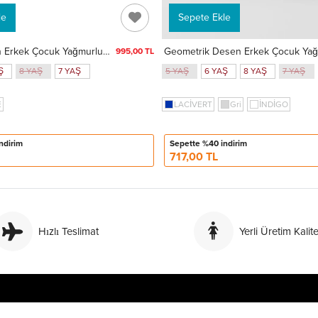
le
Sepete Ekle
School Desen Erkek Çocuk Yağmurluk 3337
995,00 TL
Ş
8 YAŞ
7 YAŞ
5 YAŞ
6 YAŞ
8 YAŞ
7 YAŞ
E
LACİVERT
Gri
İNDİGO
ndirim
Sepette %40 indirim
717,00 TL
Hızlı Teslimat
Yerli Üretim Kalite