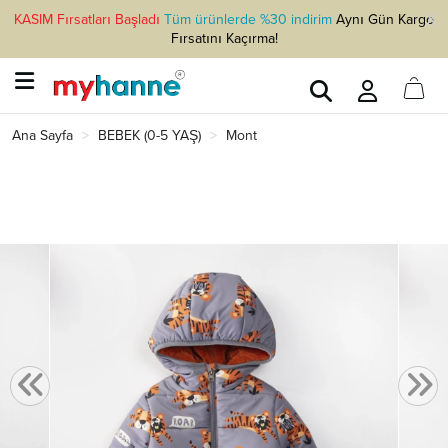
KASIM Fırsatları Başladı
Tüm ürünlerde %30 indirim
Aynı Gün Kargo
Fırsatını Kaçırma!
Ana Sayfa
BEBEK (0-5 YAŞ)
Mont