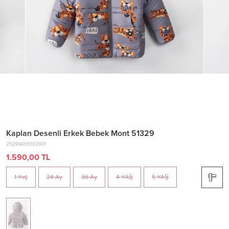
Kaplan Desenli Erkek Bebek Mont 51329
25299005132901
1.590,00 TL
1 Yaş
24 Ay
36 Ay
4 YAŞ
5 YAŞ