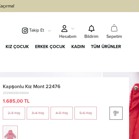
Kaçırma!
Takip Et
Sepetim
Hesabım
Bildirim
KIZ ÇOCUK
ERKEK ÇOCUK
KADIN
TÜM ÜRÜNLER
Kapşonlu Kız Mont 22476
25299005036604
1.685,00 TL
2-3 Yaş
3-4 Yaş
4-5 Yaş
5-6 Yaş