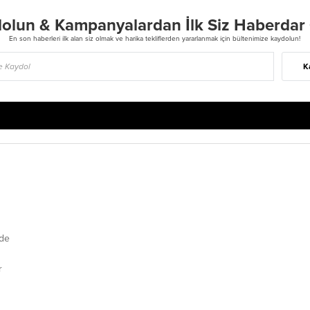
olun & Kampanyalardan İlk Siz Haberdar
En son haberleri ilk alan siz olmak ve harika tekliflerden yararlanmak için bültenimize kaydolun!
K
de
r