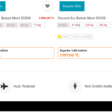
le
Sepete Ekle
k Bebek Mont 51308
Desenli Kız Bebek Mont 50129
1.950,00 TL
Ş
24 Ay
36 Ay
1 Yaş
4 YAŞ
5 YAŞ
24 Ay
36 Ay
SARI
KOYU PEMBE
ndirim
Sepette %40 indirim
L
1.197,00 TL
Hızlı Teslimat
Yerli Üretim Kalite