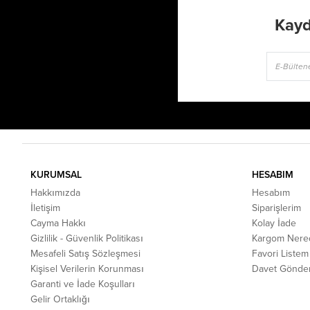
Kayd
KURUMSAL
HESABIM
Hakkımızda
Hesabım
İletişim
Siparişlerim
Cayma Hakkı
Kolay İade
Gizlilik - Güvenlik Politikası
Kargom Nere
Mesafeli Satış Sözleşmesi
Favori Listem
Kişisel Verilerin Korunması
Davet Gönde
Garanti ve İade Koşulları
Gelir Ortaklığı