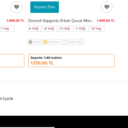
Sepete Ekle
Desenli Kapşonlu Erkek Çocuk Mont 51328
1.995,00 TL
1.950,00 TL
1 Yaş
6 YAŞ
8 YAŞ
9 YAŞ
7 YAŞ
10 Yaş
HAKİ
HARDAL
AÇIK MAV
Sepette %40 indirim
1.170,00 TL
li İçerik