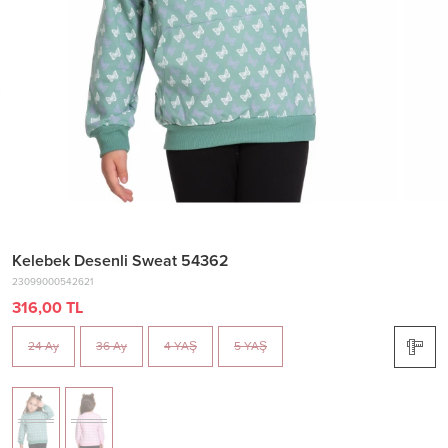
Kelebek Desenli Sweat 54362
23099000542621
316,00 TL
24 Ay
36 Ay
4 YAŞ
5 YAŞ