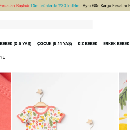
ırsatları Başladı
Tüm ürünlerde %30 indirim
-
Aynı Gün Kargo Fırsatını 
BEBEK (0-5 YAŞ)
ÇOCUK (5-14 YAŞ)
KIZ BEBEK
ERKEK BEBEK
NYE