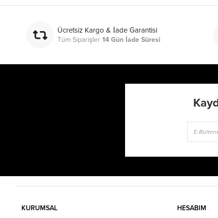
Ücretsiz Kargo & İade Garantisi
Tüm Siparişler
14 Gün İade Süresi
Kayd
KURUMSAL
HESABIM