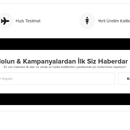
Hızlı Teslimat
Yerli Üretim Kalite
olun & Kampanyalardan İlk Siz Haberdar
En son haberleri ilk alan siz olmak ve harika tekliflerden yararlanmak için bültenimize kaydolun!
K