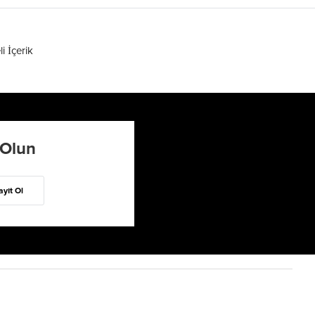
li İçerik
 Olun
ayıt Ol