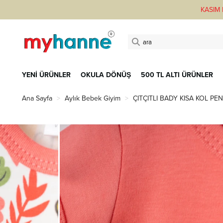
KASIM F
YENİ ÜRÜNLER
OKULA DÖNÜŞ
500 TL ALTI ÜRÜNLER
Ana Sayfa
Aylık Bebek Giyim
ÇITÇITLI BADY KISA KOL PE