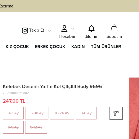
Kaçırma!
Takip Et
Sepetim
Hesabım
Bildirim
KIZ ÇOCUK
ERKEK ÇOCUK
KADIN
TÜM ÜRÜNLER
Kelebek Desenli Yarım Kol Çıtçıtlı Body 9696
23299000969802
247,00 TL
0-3 Ay
12-18 Ay
18-24 Ay
3-6 Ay
6-9 Ay
9-12 Ay