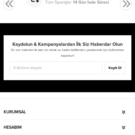
Tüm Siparişler
14 Gün İade Süresi
Kaydolun & Kampanyalardan İlk Siz Haberdar Olun
En son haberleri ilk alan siz olmak ve harika tekliflerden yararlanmak için bültenimize
kaydolun!
Kayıt Ol
KURUMSAL
HESABIM