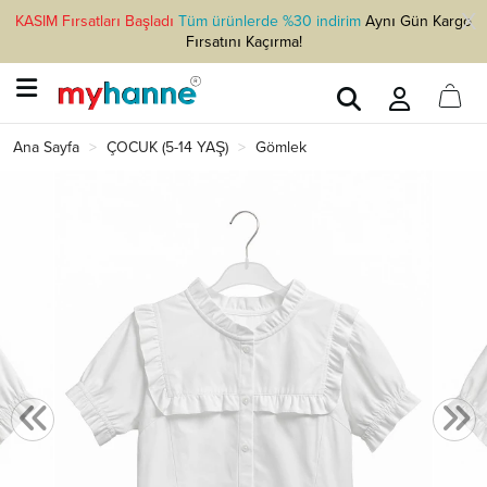
KASIM Fırsatları Başladı
Tüm ürünlerde %30 indirim
Aynı Gün Kargo
Fırsatını Kaçırma!
Ana Sayfa
ÇOCUK (5-14 YAŞ)
Gömlek