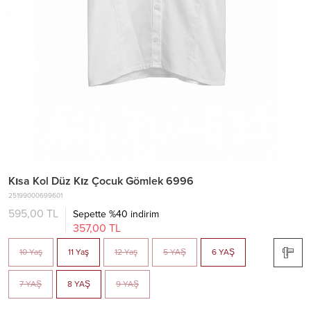
Kısa Kol Düz Kız Çocuk Gömlek 6996
25199000699601
595,00 TL
Sepette %40 indirim
357,00 TL
10 Yaş
11 Yaş
12 Yaş
5 YAŞ
6 YAŞ
7 YAŞ
8 YAŞ
9 YAŞ