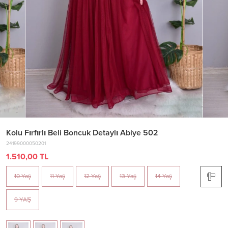
Kolu Fırfırlı Beli Boncuk Detaylı Abiye 502
24199000050201
1.510,00 TL
10 Yaş
11 Yaş
12 Yaş
13 Yaş
14 Yaş
9 YAŞ