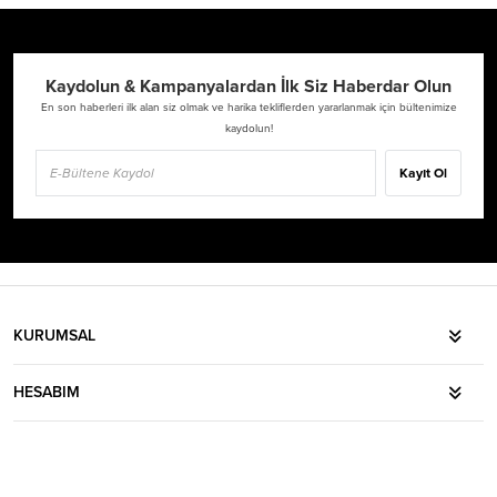
Kaydolun & Kampanyalardan İlk Siz Haberdar Olun
En son haberleri ilk alan siz olmak ve harika tekliflerden yararlanmak için bültenimize
kaydolun!
Kayıt Ol
KURUMSAL
HESABIM