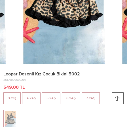
Leopar Desenli Kız Çocuk Bikini 5002
25199000500201
549,00 TL
3 Yaş
4 YAŞ
5 YAŞ
6 YAŞ
7 YAŞ