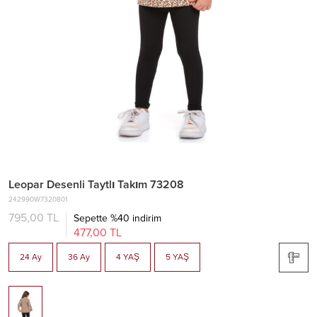
Leopar Desenli Taytlı Takım 73208
242990W7320801
795,00 TL
Sepette %40 indirim
477,00 TL
24 Ay
36 Ay
4 YAŞ
5 YAŞ