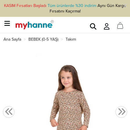
KASIM Fırsatları Başladı
Tüm ürünlerde %30 indirim
Aynı Gün Kargo
Fırsatını Kaçırma!
Ana Sayfa
BEBEK (0-5 YAŞ)
Takım