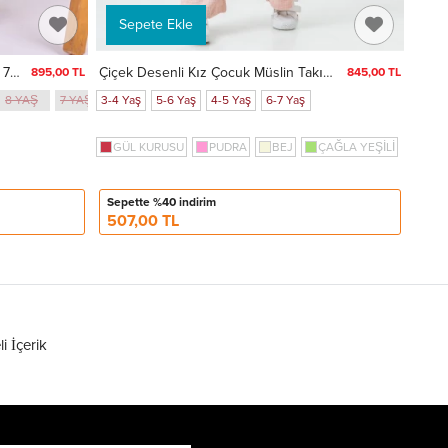
Sepete Ekle
Fiyonk Nakışlı Brode Detaylı Takım 74363
Çiçek Desenli Kız Çocuk Müslin Takım 3828
895,00 TL
845,00 TL
8 YAŞ
7 YAŞ
3-4 Yaş
3 Yaş
5-6 Yaş
4-5 Yaş
6-7 Yaş
GÜL KURUSU
PUDRA
BEJ
ÇAĞLA YEŞİLİ
Sepette %40 indirim
507,00 TL
li İçerik