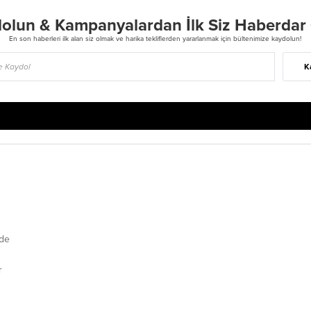
olun & Kampanyalardan İlk Siz Haberdar
En son haberleri ilk alan siz olmak ve harika tekliflerden yararlanmak için bültenimize kaydolun!
K
de
r