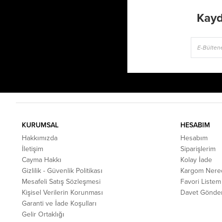
Kayd
KURUMSAL
HESABIM
Hakkımızda
Hesabım
İletişim
Siparişlerim
Cayma Hakkı
Kolay İade
Gizlilik - Güvenlik Politikası
Kargom Nere
Mesafeli Satış Sözleşmesi
Favori Listem
Kişisel Verilerin Korunması
Davet Gönde
Garanti ve İade Koşulları
Gelir Ortaklığı