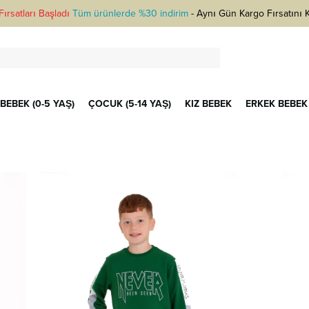
ırsatları Başladı
Tüm ürünlerde %30 indirim
-
Aynı Gün Kargo Fırsatını 
BEBEK (0-5 YAŞ)
ÇOCUK (5-14 YAŞ)
KIZ BEBEK
ERKEK BEBEK