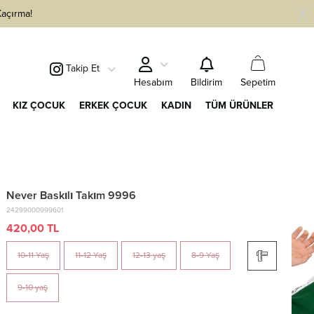
Kaçırma!
Takip Et
Sepetim
Hesabım
Bildirim
KIZ ÇOCUK
ERKEK ÇOCUK
KADIN
TÜM ÜRÜNLER
Never Baskılı Takım 9996
24299000999601
420,00 TL
10-11 Yaş
11-12 Yaş
12-13 yaş
8-9 Yaş
9-10 yaş