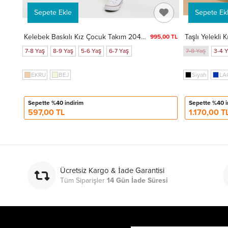
Sepete Ekle
Sepete Ek
Kelebek Baskılı Kız Çocuk Takım 20458
Taşlı Yelekli
995,00 TL
7-8 Yaş
8-9 Yaş
5-6 Yaş
6-7 Yaş
7-8 Yaş
3-4 
EKRU
BEJ
Siyah
LA
Sepette %40 indirim
Sepette %40 i
597,00 TL
1.170,00 T
Ücretsiz Kargo & İade Garantisi
Tüm Siparişler
14 Gün İade Süresi