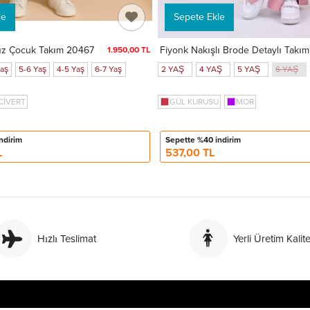
le
Sepete Ekle
 Kız Çocuk Takım 20467
1.950,00 TL
Yaş
5-6 Yaş
4-5 Yaş
6-7 Yaş
2 YAŞ
4 YAŞ
5 YAŞ
6 YAŞ
CİVERT
GÜL KURUSU
MOR
ndirim
Sepette %40 indirim
L
537,00 TL
Hızlı Teslimat
Yerli Üretim Kalite