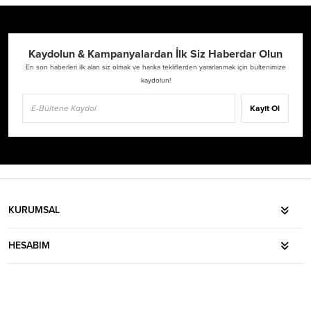
Kaydolun & Kampanyalardan İlk Siz Haberdar Olun
En son haberleri ilk alan siz olmak ve harika tekliflerden yararlanmak için bültenimize
kaydolun!
Kayıt Ol
KURUMSAL
HESABIM