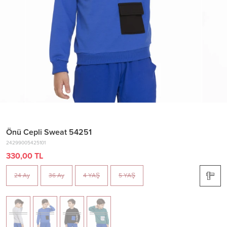
Önü Cepli Sweat 54251
24299005425101
330,00 TL
24 Ay
36 Ay
4 YAŞ
5 YAŞ