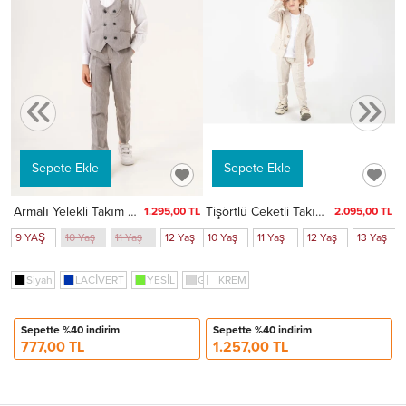
TL
ş
4
KAHVEMELANJ
SAX
KREM
BUZ MAVİSİ
Sepete Ekle
Sepete Ekle
Armalı Yelekli Takım Elbise 3023
Tişörtlü Ceketli Takım Elbise 2855
1.295,00 TL
2.095,00 TL
9 YAŞ
10 Yaş
11 Yaş
12 Yaş
10 Yaş
11 Yaş
12 Yaş
13 Yaş
Siyah
LACİVERT
YESİL
Gri
KREM
SAX
AÇIK MAV
Sepette %40 indirim
Sepette %40 indirim
777,00 TL
1.257,00 TL