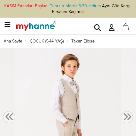
KASIM Fırsatları Başladı
Tüm ürünlerde %30 indirim
Aynı Gün Kargo
Fırsatını Kaçırma!
Ana Sayfa
ÇOCUK (5-14 YAŞ)
Takım Elbise