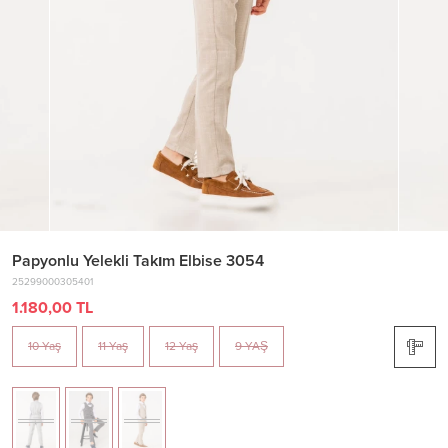
Papyonlu Yelekli Takım Elbise 3054
25299000305401
1.180,00 TL
10 Yaş
11 Yaş
12 Yaş
9 YAŞ