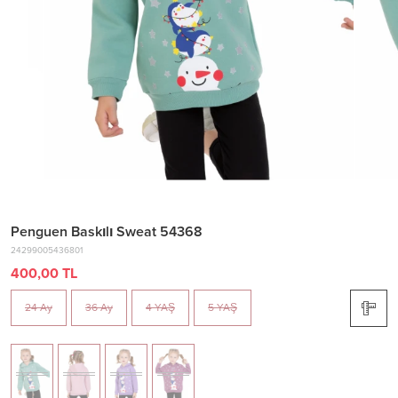
Penguen Baskılı Sweat 54368
24299005436801
400,00 TL
24 Ay
36 Ay
4 YAŞ
5 YAŞ