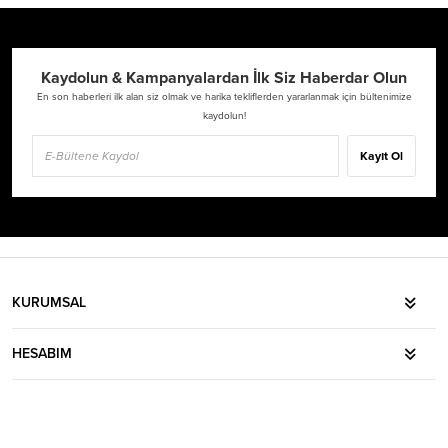
Kaydolun & Kampanyalardan İlk Siz Haberdar Olun
En son haberleri ilk alan siz olmak ve harika tekliflerden yararlanmak için bültenimize
kaydolun!
Kayıt Ol
KURUMSAL
HESABIM