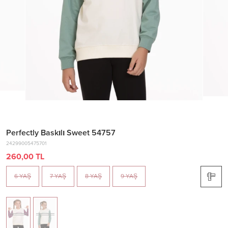
Perfectly Baskılı Sweet 54757
24299005475701
260,00 TL
6 YAŞ
7 YAŞ
8 YAŞ
9 YAŞ