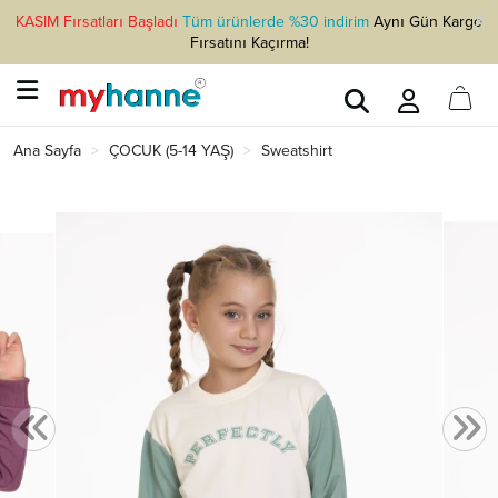
KASIM Fırsatları Başladı
Tüm ürünlerde %30 indirim
Aynı Gün Kargo
Fırsatını Kaçırma!
Ana Sayfa
ÇOCUK (5-14 YAŞ)
Sweatshirt