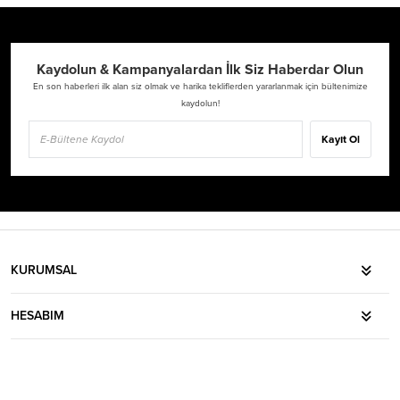
Kaydolun & Kampanyalardan İlk Siz Haberdar Olun
En son haberleri ilk alan siz olmak ve harika tekliflerden yararlanmak için bültenimize
kaydolun!
Kayıt Ol
KURUMSAL
HESABIM