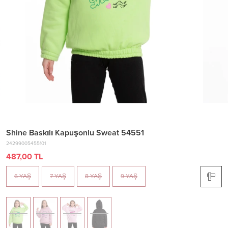
Shine Baskılı Kapuşonlu Sweat 54551
24299005455101
487,00 TL
6 YAŞ
7 YAŞ
8 YAŞ
9 YAŞ