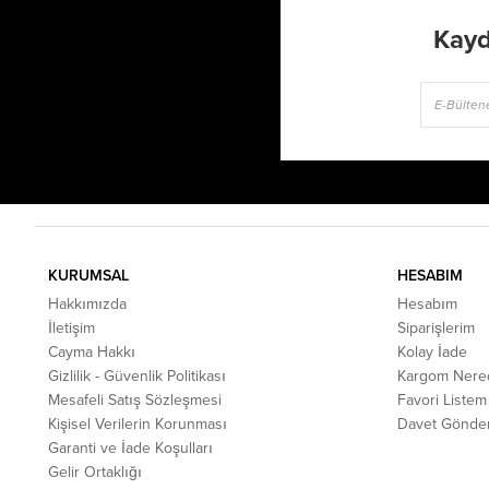
Kayd
KURUMSAL
HESABIM
Hakkımızda
Hesabım
İletişim
Siparişlerim
Cayma Hakkı
Kolay İade
Gizlilik - Güvenlik Politikası
Kargom Nere
Mesafeli Satış Sözleşmesi
Favori Listem
Kişisel Verilerin Korunması
Davet Gönde
Garanti ve İade Koşulları
Gelir Ortaklığı