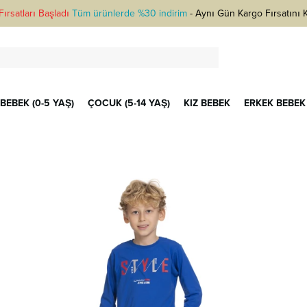
ırsatları Başladı
Tüm ürünlerde %30 indirim
-
Aynı Gün Kargo Fırsatını 
BEBEK (0-5 YAŞ)
ÇOCUK (5-14 YAŞ)
KIZ BEBEK
ERKEK BEBEK