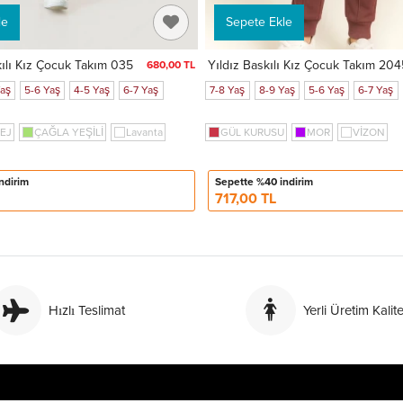
le
Sepete Ekle
ılı Kız Çocuk Takım 035
Yıldız Baskılı Kız Çocuk Takım 20
680,00 TL
Yaş
5-6 Yaş
4-5 Yaş
6-7 Yaş
7-8 Yaş
8-9 Yaş
5-6 Yaş
6-7 Yaş
SYA
EJ
ÇAĞLA YEŞİLİ
Lavanta
GÜL KURUSU
MOR
VİZON
ndirim
Sepette %40 indirim
717,00 TL
Hızlı Teslimat
Yerli Üretim Kalite