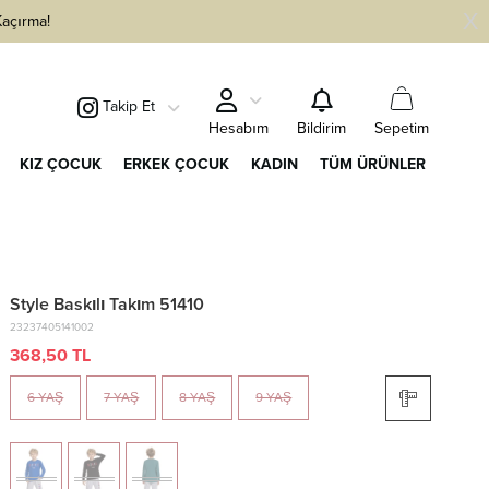
Kaçırma!
Takip Et
Sepetim
Hesabım
Bildirim
KIZ ÇOCUK
ERKEK ÇOCUK
KADIN
TÜM ÜRÜNLER
Style Baskılı Takım 51410
23237405141002
368,50 TL
6 YAŞ
7 YAŞ
8 YAŞ
9 YAŞ