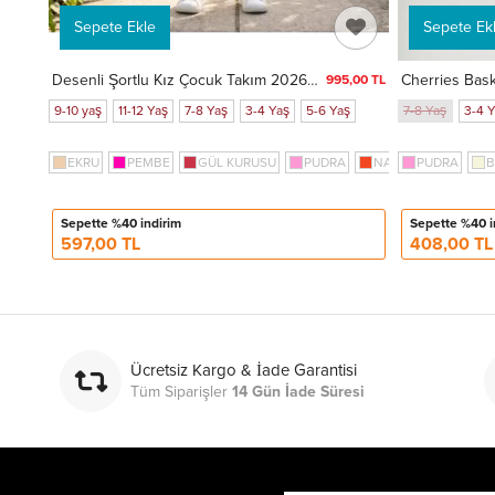
Sepete Ekle
Sepete Ek
Desenli Şortlu Kız Çocuk Takım 202601
Cherries Bask
995,00 TL
9-10 yaş
11-12 Yaş
7-8 Yaş
3-4 Yaş
5-6 Yaş
7-8 Yaş
3-4 
EKRU
PEMBE
GÜL KURUSU
PUDRA
NAR ÇİÇEĞİ
PUDRA
FU
B
Sepette %40 indirim
Sepette %40 i
597,00 TL
408,00 TL
Ücretsiz Kargo & İade Garantisi
Tüm Siparişler
14 Gün İade Süresi