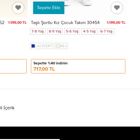
Sepete Ekle
452
Taşlı Şortlu Kız Çocuk Takım 30454
1.195,00 TL
1.195,00 TL
7-8 Yaş
8-9 Yaş
5-6 Yaş
4-5 Yaş
6-7 Yaş
LACİVERT
BEJ
Sepette %40 indirim
717,00 TL
li İçerik