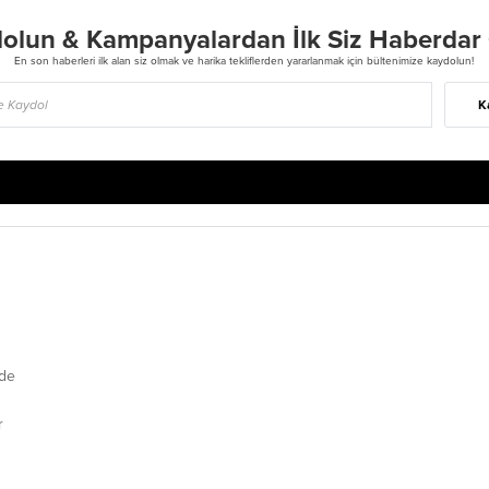
olun & Kampanyalardan İlk Siz Haberdar
En son haberleri ilk alan siz olmak ve harika tekliflerden yararlanmak için bültenimize kaydolun!
K
de
r