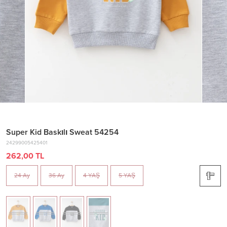
Super Kid Baskılı Sweat 54254
24299005425401
262,00 TL
24 Ay
36 Ay
4 YAŞ
5 YAŞ