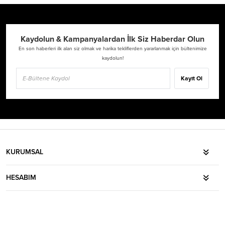
Kaydolun & Kampanyalardan İlk Siz Haberdar Olun
En son haberleri ilk alan siz olmak ve harika tekliflerden yararlanmak için bültenimize
kaydolun!
Kayıt Ol
KURUMSAL
HESABIM