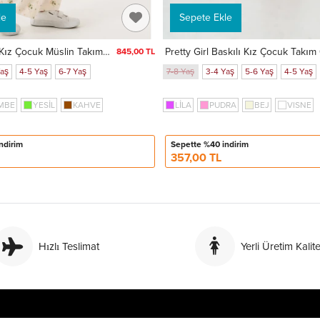
le
Sepete Ekle
Dantel Yakalı Kız Çocuk Müslin Takım 3831
Pretty Girl Baskılı Kız Çocuk Takım
845,00 TL
Yaş
4-5 Yaş
6-7 Yaş
7-8 Yaş
3-4 Yaş
5-6 Yaş
4-5 Yaş
MBE
YESİL
KAHVE
LİLA
PUDRA
BEJ
VISNE
ndirim
Sepette %40 indirim
357,00 TL
Hızlı Teslimat
Yerli Üretim Kalite