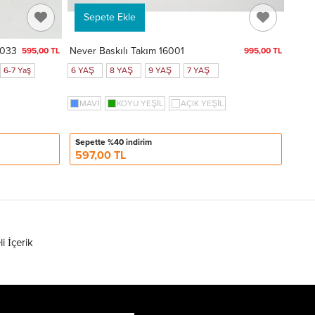
Sepete Ekle
 033
Never Baskılı Takım 16001
595,00 TL
995,00 TL
6-7 Yaş
6 YAŞ
8 YAŞ
9 YAŞ
7 YAŞ
MAVİ
KOYU YEŞİL
AÇIK YEŞİL
Sepette %40 indirim
597,00 TL
li İçerik