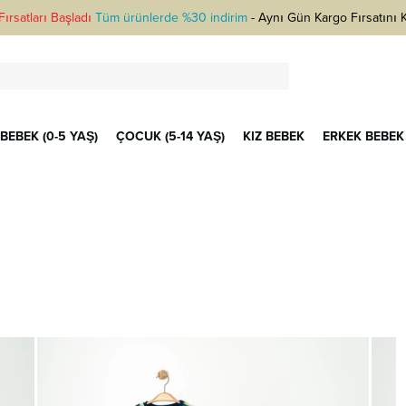
ırsatları Başladı
Tüm ürünlerde %30 indirim
-
Aynı Gün Kargo Fırsatını 
BEBEK (0-5 YAŞ)
ÇOCUK (5-14 YAŞ)
KIZ BEBEK
ERKEK BEBEK