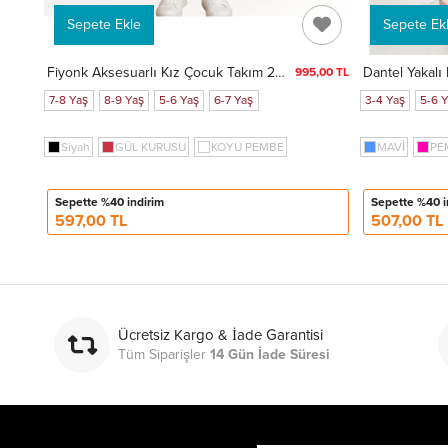
Sepete Ekle
Sepete Ek
Fiyonk Aksesuarlı Kız Çocuk Takım 20451
995,00 TL
7-8 Yaş
8-9 Yaş
5-6 Yaş
6-7 Yaş
3-4 Yaş
5-6 
Siyah
GÜL KURUSU
KOYU PEMBE
MAVİ
PE
Sepette %40 indirim
Sepette %40 i
597,00 TL
507,00 TL
Ücretsiz Kargo & İade Garantisi
Tüm Siparişler
14 Gün İade Süresi