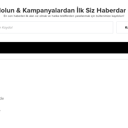
olun & Kampanyalardan İlk Siz Haberdar
En son haberleri ilk alan siz olmak ve harika tekliflerden yararlanmak için bültenimize kaydolun!
K
de
r