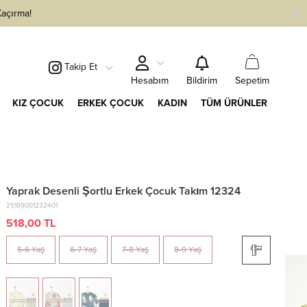
Kaçırma!
Takip Et
Sepetim
Hesabım
Bildirim
KIZ ÇOCUK
ERKEK ÇOCUK
KADIN
TÜM ÜRÜNLER
Yaprak Desenli Şortlu Erkek Çocuk Takım 12324
25199001232401
518,00 TL
5-6 Yaş
6-7 Yaş
7-8 Yaş
8-9 Yaş