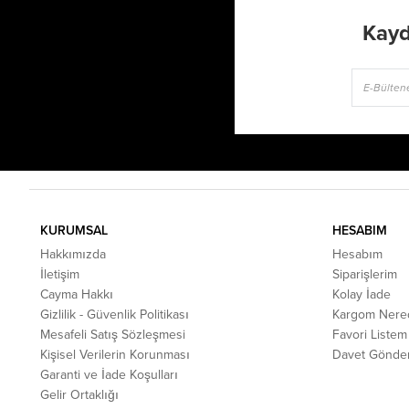
Kayd
KURUMSAL
HESABIM
Hakkımızda
Hesabım
İletişim
Siparişlerim
Cayma Hakkı
Kolay İade
Gizlilik - Güvenlik Politikası
Kargom Nere
Mesafeli Satış Sözleşmesi
Favori Listem
Kişisel Verilerin Korunması
Davet Gönde
Garanti ve İade Koşulları
Gelir Ortaklığı