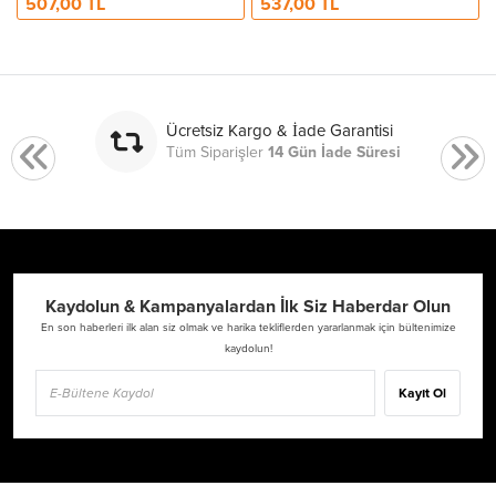
507,00 TL
537,00 TL
Ücretsiz Kargo & İade Garantisi
Tüm Siparişler
14 Gün İade Süresi
Kaydolun & Kampanyalardan İlk Siz Haberdar Olun
En son haberleri ilk alan siz olmak ve harika tekliflerden yararlanmak için bültenimize
kaydolun!
Kayıt Ol