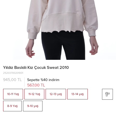
Yıldız Baskılı Kız Çocuk Sweat 2010
25203700201001
945,00 TL
Sepette %40 indirim
567,00 TL
10-11 Yaş
11-12 Yaş
12-13 yaş
13-14 yaş
8-9 Yaş
9-10 yaş