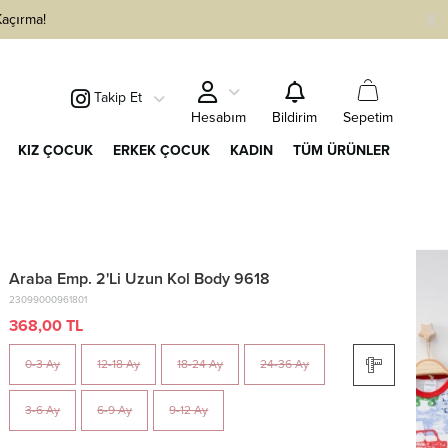
Kaçırma!
Takip Et
Sepetim
Hesabım
Bildirim
KIZ ÇOCUK
ERKEK ÇOCUK
KADIN
TÜM ÜRÜNLER
Araba Emp. 2'Li Uzun Kol Body 9618
23099000961801
368,00 TL
0-3 Ay
12-18 Ay
18-24 Ay
24-36 Ay
3-6 Ay
6-9 Ay
9-12 Ay