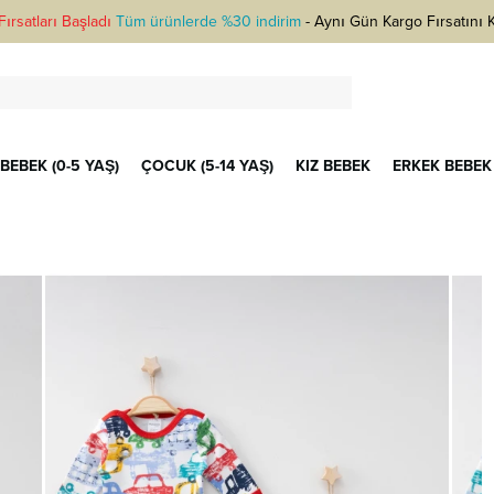
ırsatları Başladı
Tüm ürünlerde %30 indirim
-
Aynı Gün Kargo Fırsatını 
BEBEK (0-5 YAŞ)
ÇOCUK (5-14 YAŞ)
KIZ BEBEK
ERKEK BEBEK