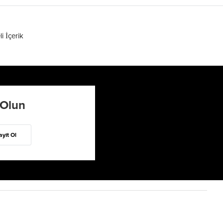
li İçerik
 Olun
ayıt Ol