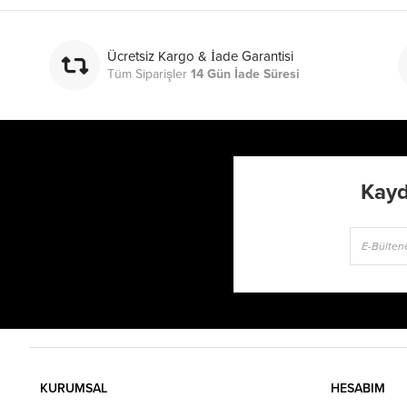
Ücretsiz Kargo & İade Garantisi
Tüm Siparişler
14 Gün İade Süresi
Kayd
KURUMSAL
HESABIM