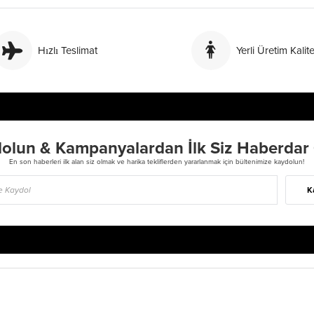
Hızlı Teslimat
Yerli Üretim Kalite
olun & Kampanyalardan İlk Siz Haberdar
En son haberleri ilk alan siz olmak ve harika tekliflerden yararlanmak için bültenimize kaydolun!
K