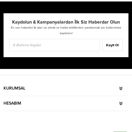
Kaydolun & Kampanyalardan İlk Siz Haberdar Olun
En son haberleri ilk alan siz olmak ve harika tekliflerden yararlanmak için bültenimize
kaydolun!
Kayıt Ol
KURUMSAL
HESABIM