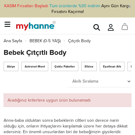
KASIM Fırsatları Başladı
Tüm ürünlerde %30 indirim
Aynı Gün Kargo
Fırsatını Kaçırma!
Ana Sayfa
BEBEK (0-5 YAŞ)
Çıtçıtlı Body
Bebek Çıtçıtlı Body
Abiye
Astronot Mont
Çoklu Paketler
Elbise
Eşofman Altı
Mo
Aradığınız kriterlere uygun ürün bulunamadı
Anne-baba olduktan sonra bebeklerin ciltleri son derece narin
olduğu için, onların ihtiyaçlarını karşılamak üzere her detaya dikkat
edersiniz. En önemli unsurlardan biri de bebeğinizin giysileridir.