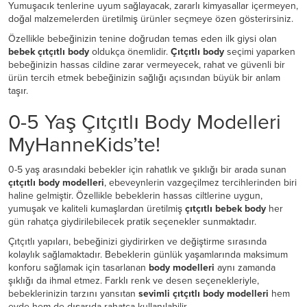
Yumuşacık tenlerine uyum sağlayacak, zararlı kimyasallar içermeyen,
doğal malzemelerden üretilmiş ürünler seçmeye özen gösterirsiniz.
Özellikle bebeğinizin tenine doğrudan temas eden ilk giysi olan
bebek çıtçıtlı body
oldukça önemlidir.
Çıtçıtlı body
seçimi yaparken
bebeğinizin hassas cildine zarar vermeyecek, rahat ve güvenli bir
ürün tercih etmek bebeğinizin sağlığı açısından büyük bir anlam
taşır.
0-5 Yaş Çıtçıtlı Body Modelleri
MyHanneKids’te!
0-5 yaş arasındaki bebekler için rahatlık ve şıklığı bir arada sunan
çıtçıtlı body modelleri
, ebeveynlerin vazgeçilmez tercihlerinden biri
haline gelmiştir. Özellikle bebeklerin hassas ciltlerine uygun,
yumuşak ve kaliteli kumaşlardan üretilmiş
çıtçıtlı bebek body
her
gün rahatça giydirilebilecek pratik seçenekler sunmaktadır.
Çıtçıtlı yapıları, bebeğinizi giydirirken ve değiştirme sırasında
kolaylık sağlamaktadır. Bebeklerin günlük yaşamlarında maksimum
konforu sağlamak için tasarlanan
body modelleri
aynı zamanda
şıklığı da ihmal etmez. Farklı renk ve desen seçenekleriyle,
bebeklerinizin tarzını yansıtan
sevimli çıtçıtlı body modelleri
hem
evde hem de dışarıda rahatça kullanılabilir.