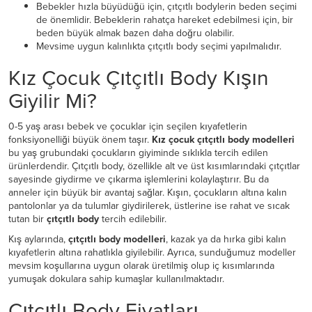
Bebekler hızla büyüdüğü için, çıtçıtlı bodylerin beden seçimi
de önemlidir. Bebeklerin rahatça hareket edebilmesi için, bir
beden büyük almak bazen daha doğru olabilir.
Mevsime uygun kalınlıkta çıtçıtlı body seçimi yapılmalıdır.
Kız Çocuk Çıtçıtlı Body Kışın
Giyilir Mi?
0-5 yaş arası bebek ve çocuklar için seçilen kıyafetlerin
fonksiyonelliği büyük önem taşır.
Kız çocuk çıtçıtlı body modelleri
bu yaş grubundaki çocukların giyiminde sıklıkla tercih edilen
ürünlerdendir. Çıtçıtlı body, özellikle alt ve üst kısımlarındaki çıtçıtlar
sayesinde giydirme ve çıkarma işlemlerini kolaylaştırır. Bu da
anneler için büyük bir avantaj sağlar. Kışın, çocukların altına kalın
pantolonlar ya da tulumlar giydirilerek, üstlerine ise rahat ve sıcak
tutan bir
çıtçıtlı body
tercih edilebilir.
Kış aylarında,
çıtçıtlı body modelleri
, kazak ya da hırka gibi kalın
kıyafetlerin altına rahatlıkla giyilebilir. Ayrıca, sunduğumuz modeller
mevsim koşullarına uygun olarak üretilmiş olup iç kısımlarında
yumuşak dokulara sahip kumaşlar kullanılmaktadır.
Çıtçıtlı Body Fiyatları