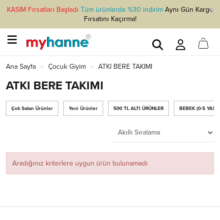
KASIM Fırsatları Başladı
Tüm ürünlerde %30 indirim
Aynı Gün Kargo
Fırsatını Kaçırma!
Ana Sayfa
Çocuk Giyim
ATKI BERE TAKIMI
ATKI BERE TAKIMI
Çok Satan Ürünler
Yeni Ürünler
500 TL ALTI ÜRÜNLER
BEBEK (0-5 YAŞ)
Aradığınız kriterlere uygun ürün bulunamadı