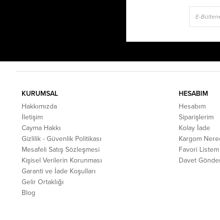
KURUMSAL
HESABIM
Hakkımızda
Hesabım
İletişim
Siparişlerim
Cayma Hakkı
Kolay İade
Gizlilik - Güvenlik Politikası
Kargom Nere
Mesafeli Satış Sözleşmesi
Favori Listem
Kişisel Verilerin Korunması
Davet Gönde
Garanti ve İade Koşulları
Gelir Ortaklığı
Blog