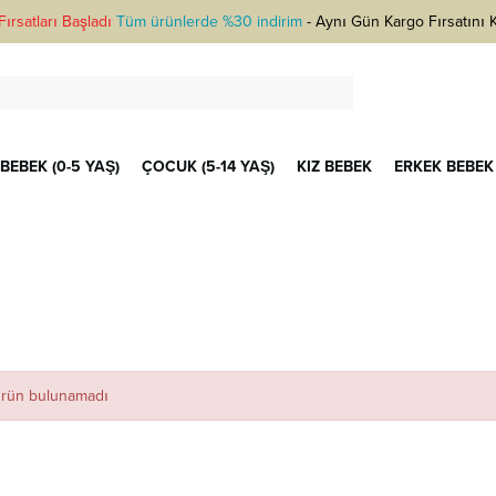
ırsatları Başladı
Tüm ürünlerde %30 indirim
-
Aynı Gün Kargo Fırsatını 
BEBEK (0-5 YAŞ)
ÇOCUK (5-14 YAŞ)
KIZ BEBEK
ERKEK BEBEK
 ürün bulunamadı