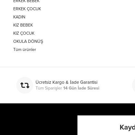
ERKEK BEBEK
ERKEK ÇOCUK
KADIN
KIZ BEBEK
KIZ ÇOCUK
OKULA DÖNÜŞ
Tüm ürünler
Ücretsiz Kargo & İade Garantisi
Tüm Siparişler
14 Gün İade Süresi
Kayd