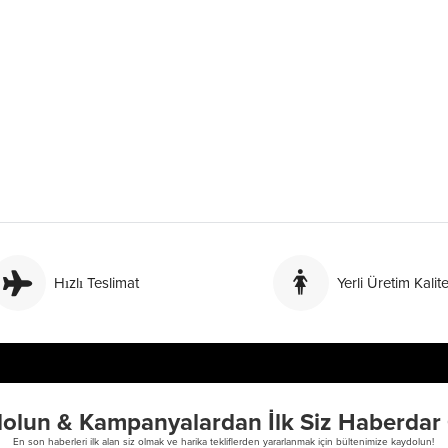
Hızlı Teslimat
Yerli Üretim Kalite
olun & Kampanyalardan İlk Siz Haberdar
En son haberleri ilk alan siz olmak ve harika tekliflerden yararlanmak için bültenimize kaydolun!