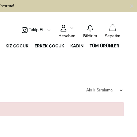
Kaçırma!
Takip Et
Sepetim
Hesabım
Bildirim
KIZ ÇOCUK
ERKEK ÇOCUK
KADIN
TÜM ÜRÜNLER