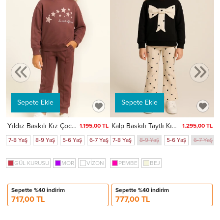
TL
aş
6-7 Yaş
1
NE
Sepete Ekle
Sepete Ekle
Yıldız Baskılı Kız Çocuk Takım 20452
Kalp Baskılı Taytlı Kız Çocuk Takım 20454
1.195,00 TL
1.295,00 TL
7-8 Yaş
8-9 Yaş
5-6 Yaş
6-7 Yaş
7-8 Yaş
8-9 Yaş
5-6 Yaş
6-7 Yaş
GÜL KURUSU
MOR
VİZON
PEMBE
BEJ
Sepette %40 indirim
Sepette %40 indirim
717,00 TL
777,00 TL