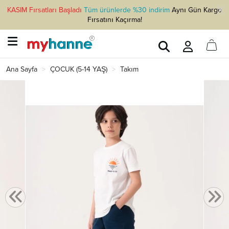
KASIM Fırsatları Başladı
Tüm ürünlerde %30 indirim
Aynı Gün Kargo
Fırsatını Kaçırma!
Ana Sayfa
ÇOCUK (5-14 YAŞ)
Takım