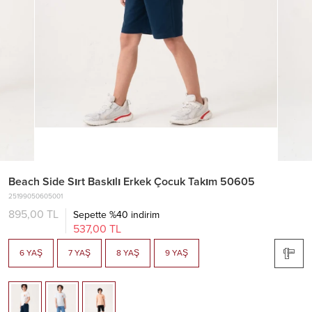
Beach Side Sırt Baskılı Erkek Çocuk Takım 50605
25199050605001
895,00 TL
Sepette %40 indirim
537,00 TL
6 YAŞ
7 YAŞ
8 YAŞ
9 YAŞ