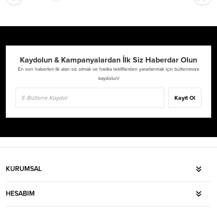
Kaydolun & Kampanyalardan İlk Siz Haberdar Olun
En son haberleri ilk alan siz olmak ve harika tekliflerden yararlanmak için bültenimize
kaydolun!
Kayıt Ol
KURUMSAL
HESABIM