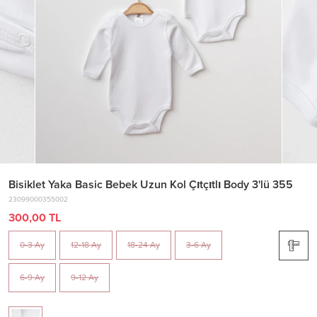
Bisiklet Yaka Basic Bebek Uzun Kol Çıtçıtlı Body 3'lü 355
23099000355002
300,00 TL
0-3 Ay
12-18 Ay
18-24 Ay
3-6 Ay
6-9 Ay
9-12 Ay