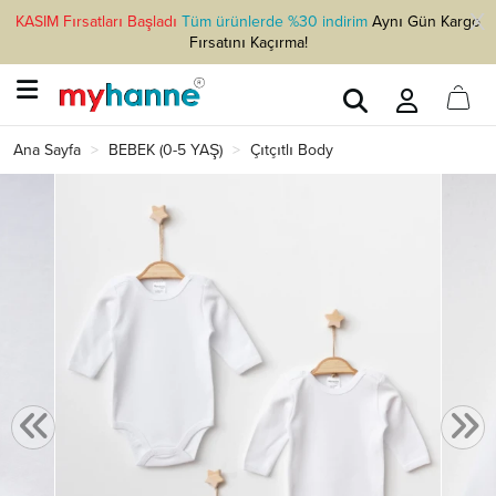
KASIM Fırsatları Başladı
Tüm ürünlerde %30 indirim
Aynı Gün Kargo
Fırsatını Kaçırma!
Ana Sayfa
BEBEK (0-5 YAŞ)
Çıtçıtlı Body