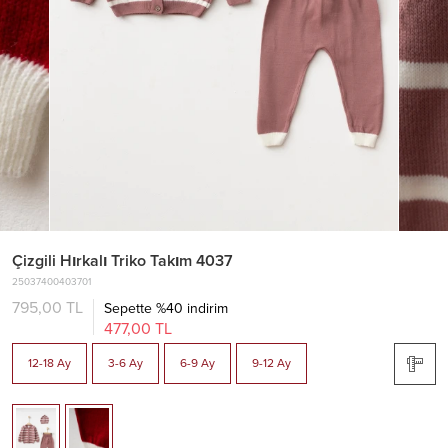
Çizgili Hırkalı Triko Takım 4037
25037400403701
795,00 TL
Sepette %40 indirim
477,00 TL
12-18 Ay
3-6 Ay
6-9 Ay
9-12 Ay