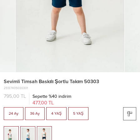
Sevimli Timsah Baskılı Şortlu Takım 50303
25137405030301
795,00 TL
Sepette %40 indirim
477,00 TL
24 Ay
36 Ay
4 YAŞ
5 YAŞ