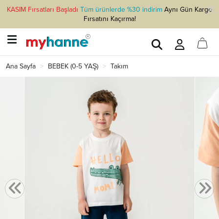
KASIM Fırsatları Başladı
Tüm ürünlerde %30 indirim
Aynı Gün Kargo
Fırsatını Kaçırma!
Ana Sayfa
BEBEK (0-5 YAŞ)
Takım