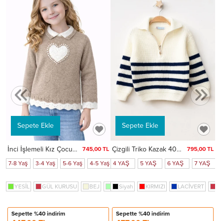
TL
aş
6-7 Yaş
7
Sepete Ekle
Sepete Ekle
İnci İşlemeli Kız Çocuk Kazak 4098
Çizgili Triko Kazak 4099
745,00 TL
795,00 TL
7-8 Yaş
3-4 Yaş
5-6 Yaş
4-5 Yaş
4 YAŞ
2-3 Yaş
5 YAŞ
6 YAŞ
7 YAŞ
ri
YESİL
BORDO
GÜL KURUSU
KAHVE
SOMON
BEJ
MİNT(SU YEŞİLİ)
FÜME
Siyah
Koyu Mavi
KIRMIZI
LACİVERT
G
Sepette %40 indirim
Sepette %40 indirim