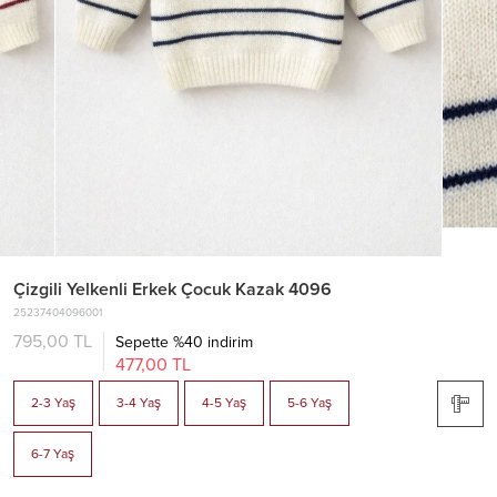
Çizgili Yelkenli Erkek Çocuk Kazak 4096
25237404096001
795,00 TL
Sepette %40 indirim
477,00 TL
2-3 Yaş
3-4 Yaş
4-5 Yaş
5-6 Yaş
6-7 Yaş