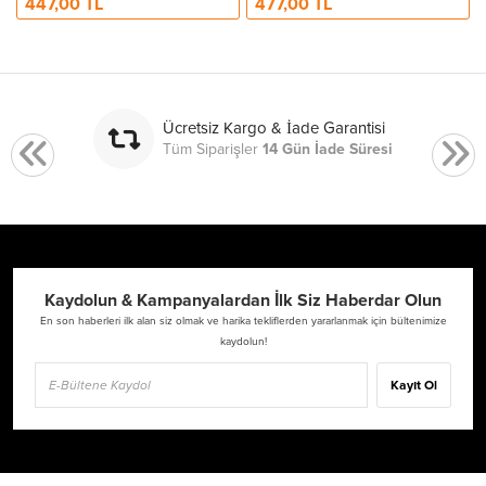
447,00 TL
477,00 TL
Ücretsiz Kargo & İade Garantisi
Tüm Siparişler
14 Gün İade Süresi
Kaydolun & Kampanyalardan İlk Siz Haberdar Olun
En son haberleri ilk alan siz olmak ve harika tekliflerden yararlanmak için bültenimize
kaydolun!
Kayıt Ol