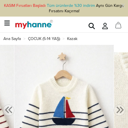
KASIM Fırsatları Başladı
Tüm ürünlerde %30 indirim
Aynı Gün Kargo
Fırsatını Kaçırma!
Ana Sayfa
ÇOCUK (5-14 YAŞ)
Kazak