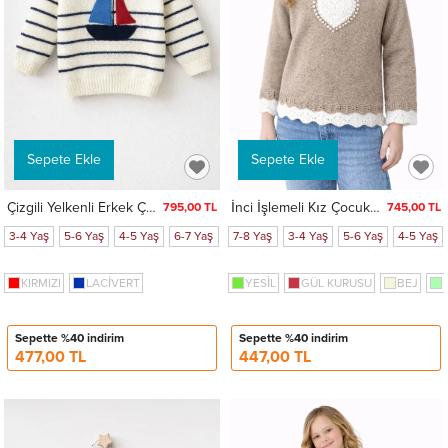
Sepete Ekle
Sepete Ekle
Çizgili Yelkenli Erkek Çocuk Kazak 4096
İnci İşlemeli Kız Çocuk Kazak 4098
795,00 TL
745,00 TL
3-4 Yaş
5-6 Yaş
4-5 Yaş
6-7 Yaş
2-3 Yaş
7-8 Yaş
3-4 Yaş
5-6 Yaş
4-5 Yaş
KIRMIZI
LACİVERT
YESİL
GÜL KURUSU
BEJ
Sepette %40 indirim
Sepette %40 indirim
477,00 TL
447,00 TL