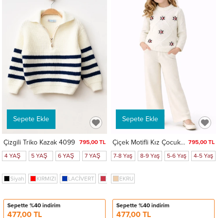
Sepete Ekle
Sepete Ekle
Çizgili Triko Kazak 4099
Çiçek Motifli Kız Çocuk Kazak 4097
795,00 TL
795,00 TL
4 YAŞ
5 YAŞ
6 YAŞ
7 YAŞ
3 Yaş
7-8 Yaş
8-9 Yaş
5-6 Yaş
4-5 Yaş
Siyah
KIRMIZI
LACİVERT
GÜL KURUSU
EKRU
LİLA
BEJ
Gri
Sepette %40 indirim
Sepette %40 indirim
477,00 TL
477,00 TL