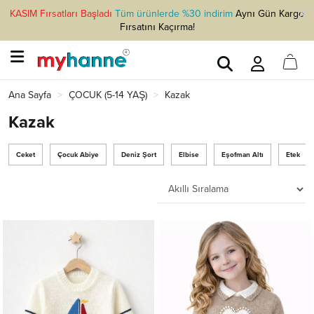
KASIM Fırsatları Başladı
Tüm ürünlerde %30 indirim
Aynı Gün Kargo
Fırsatını Kaçırma!
Ana Sayfa
ÇOCUK (5-14 YAŞ)
Kazak
Kazak
Ceket
Çocuk Abiye
Deniz Şort
Elbise
Eşofman Altı
Etek