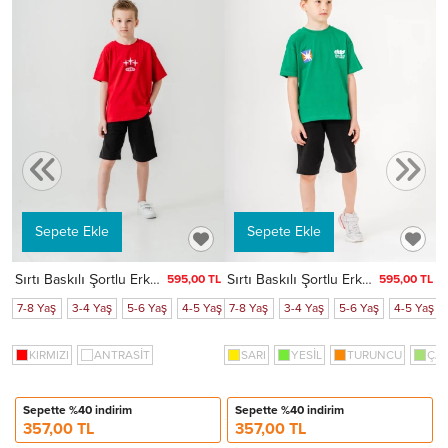
TL
aş
6-7 Yaş
7
Sepete Ekle
Sepete Ekle
Sırtı Baskılı Şortlu Erkek Çocuk Takım 050
Sırtı Baskılı Şortlu Erkek Çocuk Takım 051
595,00 TL
595,00 TL
7-8 Yaş
3-4 Yaş
5-6 Yaş
4-5 Yaş
7-8 Yaş
6-7 Yaş
3-4 Yaş
5-6 Yaş
4-5 Yaş
KIRMIZI
ANTRASİT
SARI
YESİL
TURUNCU
ÇAĞ
Sepette %40 indirim
Sepette %40 indirim
357,00 TL
357,00 TL