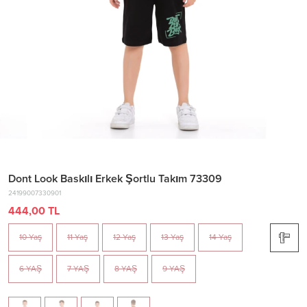
Dont Look Baskılı Erkek Şortlu Takım 73309
24199007330901
444,00 TL
10 Yaş
11 Yaş
12 Yaş
13 Yaş
14 Yaş
6 YAŞ
7 YAŞ
8 YAŞ
9 YAŞ