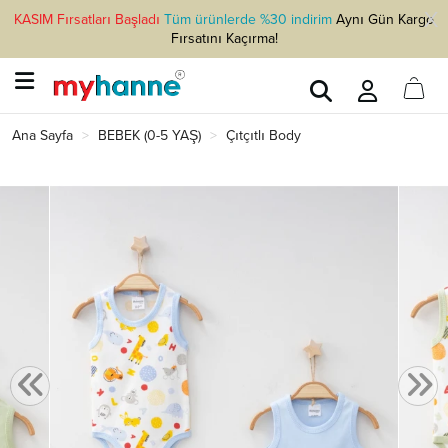
KASIM Fırsatları Başladı
Tüm ürünlerde %30 indirim
Aynı Gün Kargo
Fırsatını Kaçırma!
Ana Sayfa
BEBEK (0-5 YAŞ)
Çıtçıtlı Body