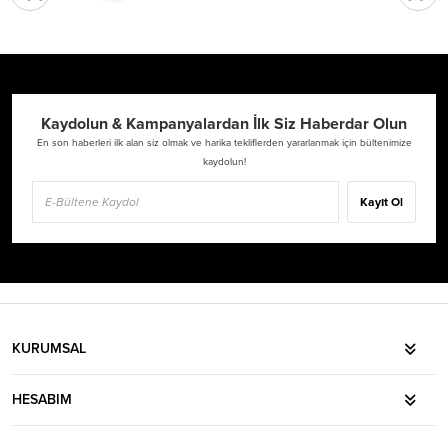
Kaydolun & Kampanyalardan İlk Siz Haberdar Olun
En son haberleri ilk alan siz olmak ve harika tekliflerden yararlanmak için bültenimize
kaydolun!
Kayıt Ol
KURUMSAL
HESABIM