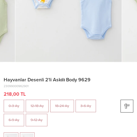
Hayvanlar Desenli 2'li Askılı Body 9629
23099000962901
218,00 TL
0-3 Ay
12-18 Ay
18-24 Ay
3-6 Ay
6-9 Ay
9-12 Ay