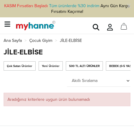
KASIM Fırsatları Başladı
Tüm ürünlerde %30 indirim
Aynı Gün Kargo
Fırsatını Kaçırma!
Ana Sayfa
Çocuk Giyim
JİLE-ELBİSE
JİLE-ELBİSE
Çok Satan Ürünler
Yeni Ürünler
500 TL ALTI ÜRÜNLER
BEBEK (0-5 YAŞ)
Aradığınız kriterlere uygun ürün bulunamadı