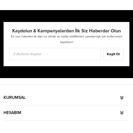
Kaydolun & Kampanyalardan İlk Siz Haberdar Olun
En son haberleri ilk alan siz olmak ve harika tekliflerden yararlanmak için bültenimize
kaydolun!
Kayıt Ol
KURUMSAL
HESABIM